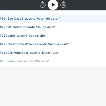
#30 : Eve Angeli raconte "Avant de partir"
#29 : MC Solaar raconte "Bouge de là"
28 : Lorie raconte "Je vais vite"
#27 : Christophe Willem raconte "Jacques a dit"
#26 : Chimène Badi raconte "Entre nous"
#25 : Indochine raconte "3e sexe"
#24 : Zaho raconte "C'est chelou"
#23 : Patrick Bruel raconte "Au café des délices"
#22 : Kyo raconte "Le chemin"
#21 : Nolwenn Leroy raconte "Cassé"
#20 : Patrick Hernandez raconte "Born to be alive"