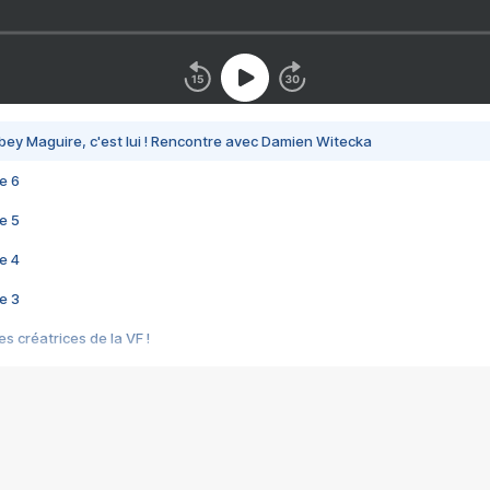
bey Maguire, c'est lui ! Rencontre avec Damien Witecka
e 6
e 5
e 4
e 3
s créatrices de la VF !
e 2
e 1
e Mektoub My Love arrive enfin ! Rencontre avec Shaïn Boumedine et Sal