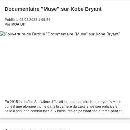
Documentaire "Muse" sur Kobe Bryant
Publié le 05/08/2023 à 09:56
Par
MOA BIT
En 2015 la chaîne Showtime diffusait le documentaire Kobe bryant's Muse
qui est une plongée intime dans la carrière du Lakers, de son enfance en
Italie à son long combat face aux blessures en passant par le three-peat et
ses remises en question aussi...