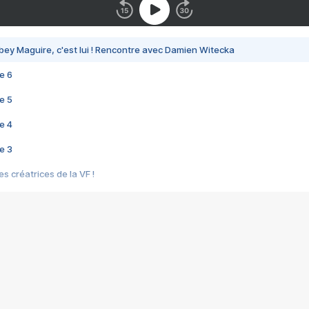
bey Maguire, c'est lui ! Rencontre avec Damien Witecka
e 6
e 5
e 4
e 3
s créatrices de la VF !
e 2
e 1
e Mektoub My Love arrive enfin ! Rencontre avec Shaïn Boumedine et Sal
i : après Toni en famille
elle réalise le bouleversant Dites lui que je l'aime