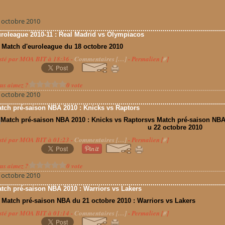
 octobre 2010
roleague 2010-11 : Real Madrid vs Olympiacos
 Match d'euroleague du 18 octobre 2010
sté par MOA BIT à 18:36 -
Commentaires [
…
]
- Permalien [
#
]
us aimez ?
0 vote
 octobre 2010
tch pré-saison NBA 2010 : Knicks vs Raptors
vs Match pré-saison NBA
u 22 octobre 2010
sté par MOA BIT à 01:23 -
Commentaires [
…
]
- Permalien [
#
]
us aimez ?
0 vote
 octobre 2010
tch pré-saison NBA 2010 : Warriors vs Lakers
 Match pré-saison NBA du 21 octobre 2010 : Warriors vs Lakers
sté par MOA BIT à 01:14 -
Commentaires [
…
]
- Permalien [
#
]