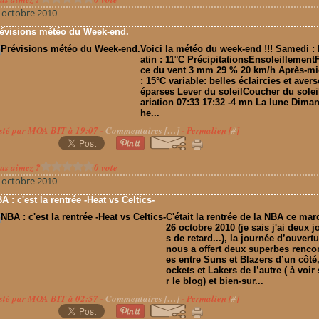
 octobre 2010
évisions météo du Week-end.
Voici la météo du week-end !!! Samedi :
atin : 11°C PrécipitationsEnsoleillement
ce du vent 3 mm 29 % 20 km/h Après-mi
: 15°C variable: belles éclaircies et aver
éparses Lever du soleilCoucher du solei
ariation 07:33 17:32 -4 mn La lune Dima
he...
sté par MOA BIT à 19:07 -
Commentaires [
…
]
- Permalien [
#
]
us aimez ?
0 vote
 octobre 2010
A : c'est la rentrée -Heat vs Celtics-
C'était la rentrée de la NBA ce mar
26 octobre 2010 (je sais j'ai deux j
s de retard...), la journée d’ouvert
nous a offert deux superbes renco
es entre Suns et Blazers d’un côté
ockets et Lakers de l’autre ( à voir
r le blog) et bien-sur...
sté par MOA BIT à 02:57 -
Commentaires [
…
]
- Permalien [
#
]