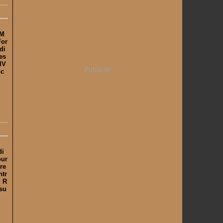
 M
For
di
ses
lV
Publicité
nc
di
our
ure
ntr
, R
 su