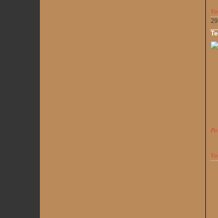
Vo
29
Te
Po
Vo