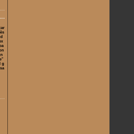
car
rès
 d
ux
pa
son
 n
e"
d g
ssa