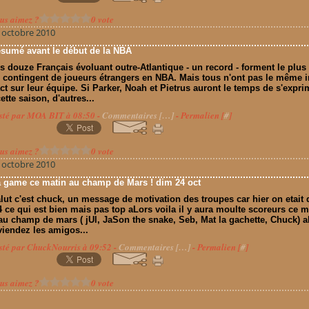
us aimez ?
0 vote
 octobre 2010
sumé avant le début de la NBA
s douze Français évoluant outre-Atlantique - un record - forment le plus
 contingent de joueurs étrangers en NBA. Mais tous n'ont pas le même 
ct sur leur équipe. Si Parker, Noah et Pietrus auront le temps de s'expri
cette saison, d'autres...
sté par MOA BIT à 08:50 -
Commentaires [
…
]
- Permalien [
#
]
us aimez ?
0 vote
 octobre 2010
 game ce matin au champ de Mars ! dim 24 oct
lut c'est chuck, un message de motivation des troupes car hier on etait 
4 ce qui est bien mais pas top aLors voila il y aura moulte scoreurs ce m
au champ de mars ( jUl, JaSon the snake, Seb, Mat la gachette, Chuck) a
viendez les amigos...
sté par ChuckNourris à 09:52 -
Commentaires [
…
]
- Permalien [
#
]
us aimez ?
0 vote