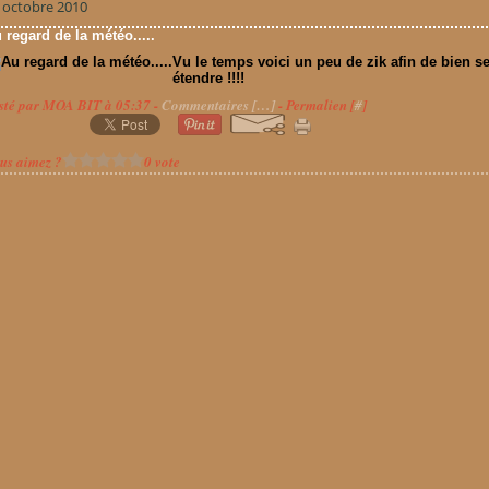
 octobre 2010
 regard de la météo.....
Vu le temps voici un peu de zik afin de bien s
étendre !!!!
sté par MOA BIT à 05:37 -
Commentaires [
…
]
- Permalien [
#
]
us aimez ?
0 vote