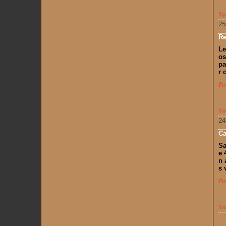
Vo
25
Re
Le
os
pa
r 
Po
Vo
24
Ca
Sa
e 
n 
s 
Po
Vo