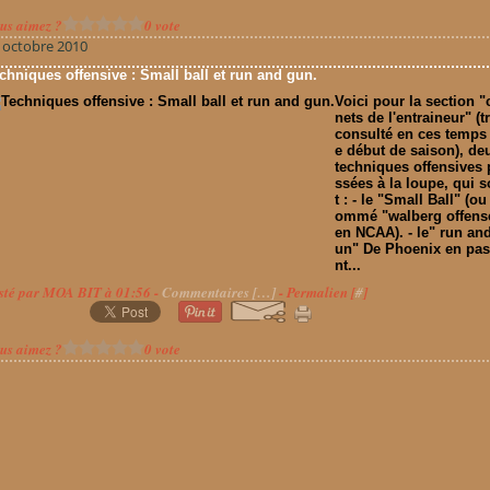
us aimez ?
0 vote
 octobre 2010
chniques offensive : Small ball et run and gun.
Voici pour la section "
nets de l'entraineur" (t
consulté en ces temps
e début de saison), de
techniques offensives 
ssées à la loupe, qui 
t : - le "Small Ball" (ou
ommé "walberg offens
en NCAA). - le" run an
un" De Phoenix en pa
nt...
sté par MOA BIT à 01:56 -
Commentaires [
…
]
- Permalien [
#
]
us aimez ?
0 vote