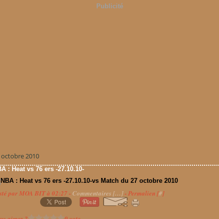
Publicité
 octobre 2010
A : Heat vs 76 ers -27.10.10-
vs Match du 27 octobre 2010
sté par MOA BIT à 02:27 -
Commentaires [
…
]
- Permalien [
#
]
us aimez ?
0 vote