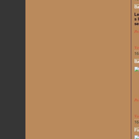
Ba
Le
s 
se
Po
Vo
16
Ba
Po
Vo
16
Fi