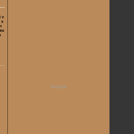
t v
 s
m
reu
n
Publicité