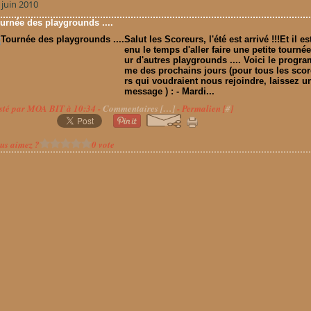
 juin 2010
urnée des playgrounds ....
Salut les Scoreurs, l'été est arrivé !!!Et il es
enu le temps d'aller faire une petite tournée
ur d'autres playgrounds .... Voici le progra
me des prochains jours (pour tous les sco
rs qui voudraient nous rejoindre, laissez u
message ) : - Mardi...
sté par MOA BIT à 10:34 -
Commentaires [
…
]
- Permalien [
#
]
us aimez ?
0 vote