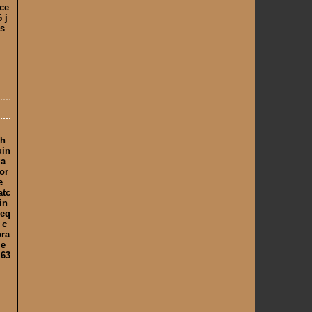
 ce
 j
es
ch
uin
ga
or
e
atc
in
'eq
 c
ora
 e
 63