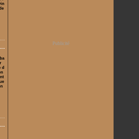
vin
de
Publicité
tba
r
p d
en
nt
que
en