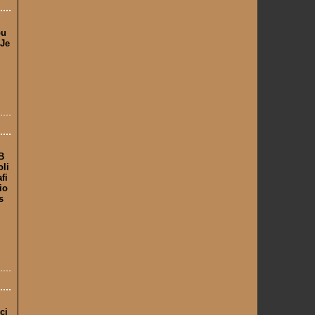
ou
!Je
B
oli
fi
io
s
ci