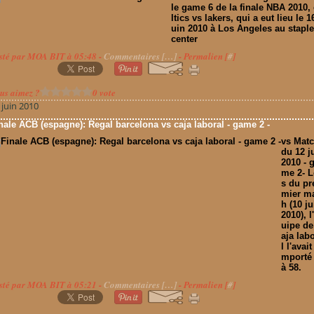
le game 6 de la finale NBA 2010,
ltics vs lakers, qui a eut lieu le 16
uin 2010 à Los Angeles au stapl
center
sté par MOA BIT à 05:48 -
Commentaires [
…
]
- Permalien [
#
]
us aimez ?
0 vote
 juin 2010
nale ACB (espagne): Regal barcelona vs caja laboral - game 2 -
vs Mat
du 12 j
2010 - 
me 2- L
s du pr
mier m
h (10 ju
2010), l
uipe de
aja lab
l l'avait
mporté
à 58.
sté par MOA BIT à 05:21 -
Commentaires [
…
]
- Permalien [
#
]