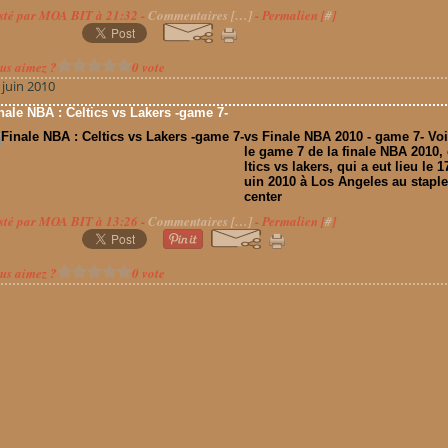
sté par MOA BIT à 21:32 -
Commentaires [
…
]
- Permalien [
#
]
us aimez ?
0 vote
 juin 2010
nale NBA : Celtics vs Lakers -game 7-
vs Finale NBA 2010 - game 7- Voi
le game 7 de la finale NBA 2010,
ltics vs lakers, qui a eut lieu le 17
uin 2010 à Los Angeles au stapl
center
sté par MOA BIT à 13:26 -
Commentaires [
…
]
- Permalien [
#
]
us aimez ?
0 vote