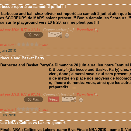
rbecue reporté au samedi 3 juillet !!!
 barbecue and ball chez olivier est reporté au samedi 3 juillet afin que t
les SCOREURS de MARS soient présent !!! Bon a demain les Scoreurs !!
rai sur le playground vers 10 h 20, si il ne pleut pas !!!!
sté par MOA BIT à 21:24 -
Commentaires [
…
]
- Permalien [
#
]
us aimez ?
0 vote
 juin 2010
rbecue and Basket Party
Ce Dimanche 20 juin aura lieu notre "annuel 
& B party" (Barbecue and Basket Party) chez 
vier , donc j'aimerai savoir qui sera présent ,a
n de mettre en place nos moyens de locomot
n, l'heure de rendez-vous, ainsi que les autre
préparatifs.......
sté par MOA BIT à 07:14 -
Commentaires [
…
]
- Permalien [
#
]
us aimez ?
0 vote
 juin 2010
nale NBA : Celtics vs Lakers -game 6-
vs Finale NBA 2010 - game 6- Voi