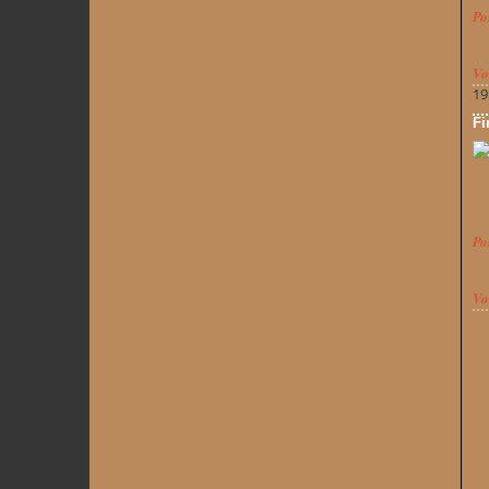
Po
Vo
19
Fi
Po
Vo