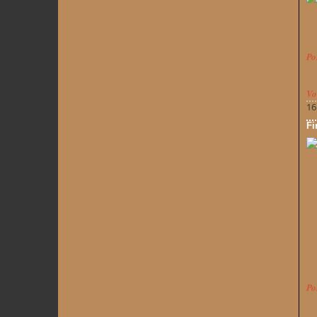
Po
Vo
16
Fi
Po