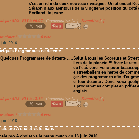
s'est enrichi de deux nouveaux visages . On attendait Ke
Séraphin aux alentours de la vingtième position du côté 
Portland, la jeune...
sté par MOA BIT à 06:07 -
Commentaires [
…
]
- Permalien [
#
]
us aimez ?
0 vote
 juin 2010
elques Programmes de detente .....
Salut à tous les Scoreurs et Stree
llers de la planète !!! Avec le retou
de l'été, voici venu pour beaucou
e streetballers en herbe de comm
çer des programmes afin d'augme
er leur détente . Donc, voici quel
s programmes complet en pdf et 
anglais...
sté par MOA BIT à 12:15 -
Commentaires [
…
]
- Permalien [
#
]
us aimez ?
0 vote
 juin 2010
nale pro A cholet vs le mans
nale pro A cholet vs le mans match du 13 juin 2010