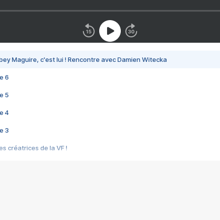
bey Maguire, c'est lui ! Rencontre avec Damien Witecka
e 6
e 5
e 4
e 3
s créatrices de la VF !
e 2
e 1
e Mektoub My Love arrive enfin ! Rencontre avec Shaïn Boumedine et Sal
i : après Toni en famille