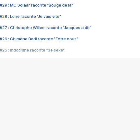
#29 : MC Solaar raconte "Bouge de là"
28 : Lorie raconte "Je vais vite"
#27 : Christophe Willem raconte "Jacques a dit"
#26 : Chimène Badi raconte "Entre nous"
#25 : Indochine raconte "3e sexe"
#24 : Zaho raconte "C'est chelou"
#23 : Patrick Bruel raconte "Au café des délices"
#22 : Kyo raconte "Le chemin"
#21 : Nolwenn Leroy raconte "Cassé"
#20 : Patrick Hernandez raconte "Born to be alive"
#19 : Lorie raconte "Près de moi"
#18 : Michael Jones raconte "A nos actes manqués" (avec Jean-Jacque