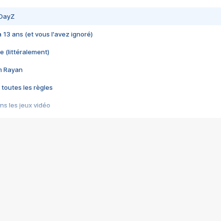
 DayZ
 a 13 ans (et vous l'avez ignoré)
e (littéralement)
im Rayan
 toutes les règles
s les jeux vidéo
us choquant de Rockstar ? - Le scandale BULLY
e plus moche de Steam
du RÊVE tourne au CAUCHEMAR
pendant 8 heures
it… à tort
umiliés par un jeu vidéo