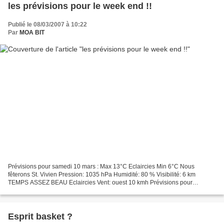
les prévisions pour le week end !!
Publié le 08/03/2007 à 10:22
Par
MOA BIT
Prévisions pour samedi 10 mars : Max 13°C Eclaircies Min 6°C Nous
fêterons St. Vivien Pression: 1035 hPa Humidité: 80 % Visibilité: 6 km
TEMPS ASSEZ BEAU Eclaircies Vent: ouest 10 kmh Prévisions pour
dimanche : Max 17°C Eclaircies Min 7°C Nous fêterons...
Esprit basket ?