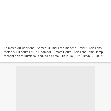
La méteo du week end , Samedi 31 mars et dimanche 1 avril : Prévisions
météo sur 3 heures °F | ° C samedi 31 mars Heure Prévisions Temp. temp.
ressentie Vent Humidité Risques de préc. 11h Pluie 2° 2° 1 km/h SE 101 %
55 % 14h Averses 5° 4° 7 km/h NNE 97...