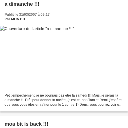
a dimanche !!!
Publié le 31/03/2007 à 09:17
Par
MOA BIT
Petit empêchement, je ne pourrais pas être la samedi !!!! Mais, je serais la
dimanche !!!! Prêt pour donner ta raclée, (n'est-ce-pas Tom et Remi, j'espère
que vous vous êtes entraîner pour le 1 contre 1) Donc, vous pourrez voir en
fin de week-end une...
moa bit is back !!!