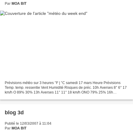
Par
MOA BIT
Prévisions météo sur 3 heures °F | °C samedi 17 mars Heure Prévisions
Temp. temp. ressentie Vent Humidité Risques de préc. 10h Averses 8° 6° 17
km/h O 89% 30% 13h Averses 11° 11° 18 km/h ONO 79% 25% 16h
Nuageux 13° 13° 14 km/h O 65% 20% 19h Nuageux 12°...
blog 3d
Publié le 12/03/2007 à 11:04
Par
MOA BIT