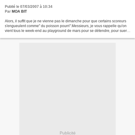
Publié le 07/03/2007 à 10:34
Par
MOA BIT
Alors, il suffit que je ne vienne pas le dimanche pour que certains scoreurs
s'engueulent comme" du poisson pourri".Messieurs, je vous rappelle qu'on
vient tous le week-end au playground de mars pour se détendre, pour suer,
pour décompresser et surtout...
Publicité