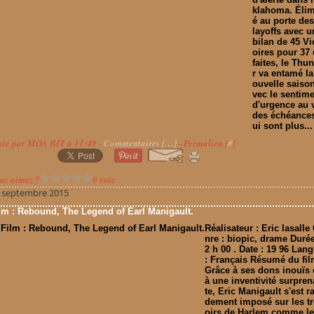
klahoma. Éli
é au porte de
layoffs avec u
bilan de 45 Vi
oires pour 37
faites, le Thu
r va entamé la
ouvelle saiso
vec le sentim
d'urgence au 
des échéance
ui sont plus...
sté par MOA BIT à 11:49 -
Commentaires [
…
]
- Permalien [
#
]
us aimez ?
0 vote
 septembre 2015
lm : Rebound, The Legend of Earl Manigault.
Réalisateur : Eric lasalle
nre : biopic, drame Durée
2 h 00 . Date : 19 96 Lan
: Français Résumé du fil
Grâce à ses dons inouïs 
à une inventivité surpre
te, Eric Manigault s'est r
dement imposé sur les tr
oirs de Harlem comme le