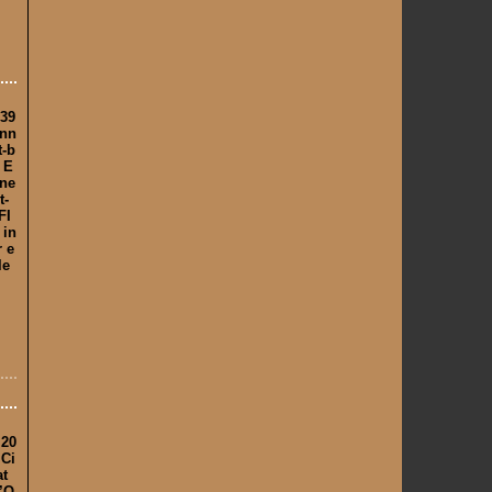
 39
onn
t-b
 E
une
t-
FI
 in
r e
le
 20
 Ci
at
l’O