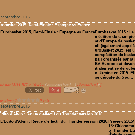
 septembre 2015
robasket 2015, Demi-Finale : Espagne vs France
Eurobasket 2015 : La
e édition du champi
at d’Europe de baske
all (également appelé
uroBasket 2015) est 
compétition de baske
ball organisée par la 
BA Europe qui devait
itialement se déroule
n Ukraine en 2015. El
se déroule du 5 au...
sté par MOA BIT à 10:49 -
Commentaires [
…
]
- Permalien [
#
]
us aimez ?
0 vote
 septembre 2015
Edito d'Alvin : Revue d'effectif du Thunder version 2016.
Preview 2015/
16: Oklahoma
ty Thunder Ét
d'alerte dans 