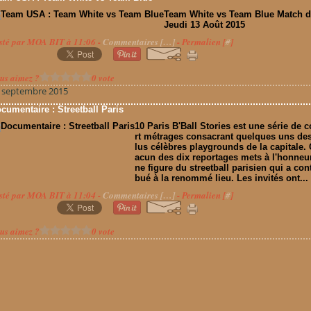
Team White vs Team Blue Match 
Jeudi 13 Août 2015
sté par MOA BIT à 11:06 -
Commentaires [
…
]
- Permalien [
#
]
us aimez ?
0 vote
 septembre 2015
cumentaire : Streetball Paris
10 Paris B'Ball Stories est une série de 
rt métrages consacrant quelques uns de
lus célèbres playgrounds de la capitale.
acun des dix reportages mets à l'honneu
ne figure du streetball parisien qui a cont
bué à la renommé lieu. Les invités ont...
sté par MOA BIT à 11:04 -
Commentaires [
…
]
- Permalien [
#
]
us aimez ?
0 vote