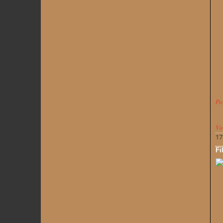
Po
Vo
17
Fi