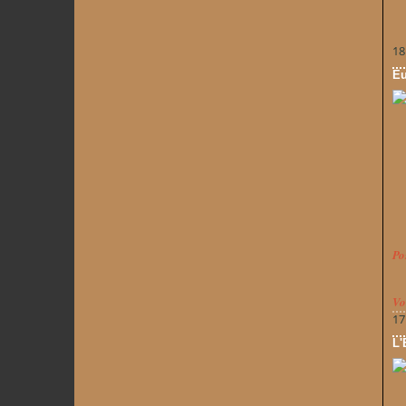
18
Eu
Po
Vo
17
L'