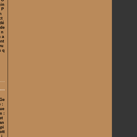
min
s P
n
ct
 dé
nde
 n
n a
ent
vu
s q
 Ge
 :
gue
m :
et
nan
api
ott
 j