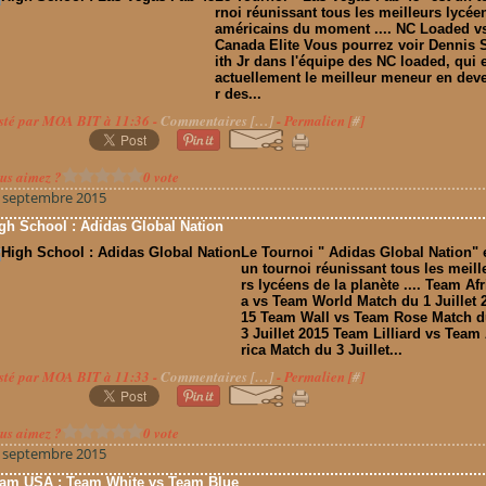
rnoi réunissant tous les meilleurs lycée
américains du moment .... NC Loaded v
Canada Elite Vous pourrez voir Dennis
ith Jr dans l'équipe des NC loaded, qui 
actuellement le meilleur meneur en dev
r des...
sté par MOA BIT à 11:36 -
Commentaires [
…
]
- Permalien [
#
]
us aimez ?
0 vote
 septembre 2015
gh School : Adidas Global Nation
Le Tournoi " Adidas Global Nation" 
un tournoi réunissant tous les meill
rs lycéens de la planète .... Team Afr
a vs Team World Match du 1 Juillet 
15 Team Wall vs Team Rose Match 
3 Juillet 2015 Team Lilliard vs Team 
rica Match du 3 Juillet...
sté par MOA BIT à 11:33 -
Commentaires [
…
]
- Permalien [
#
]
us aimez ?
0 vote
 septembre 2015
am USA : Team White vs Team Blue