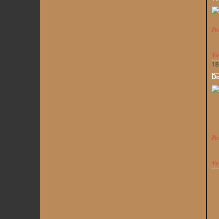
Po
Vo
18
Do
Po
Vo