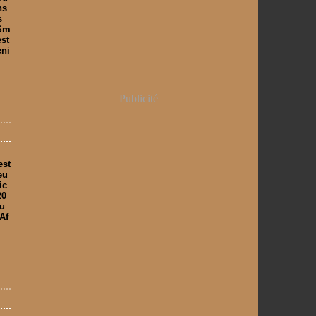
ns
s
 Sm
est
eni
Publicité
est
eu
ic
20
du
Af