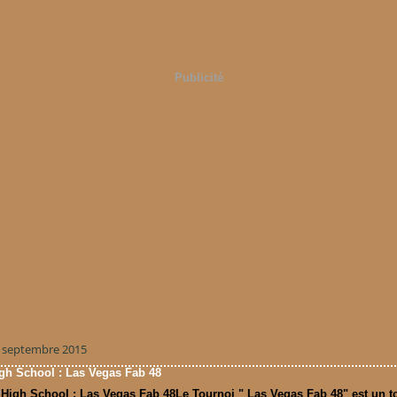
Publicité
 septembre 2015
gh School : Las Vegas Fab 48
Le Tournoi " Las Vegas Fab 48" est un t