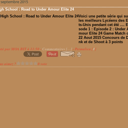
 septembre 2015
gh School : Road to Under Amour Elite 24
Voici une petite série qui su
les meilleurs Lycéens des E
ts-Unis pendant cet été .... 
sode 1 : Episode 2 : Under 
mour Elite 24 Game Match 
22 Aout 2015 Concours de 
nk et de Shoot à 3 points
sté par MOA BIT à 11:50 -
Commentaires [
…
]
- Permalien [
#
]
us aimez ?
0 vote