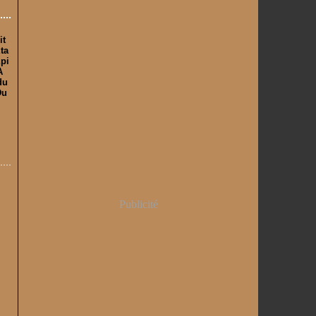
it
ta
Epi
A
du
Du
Publicité