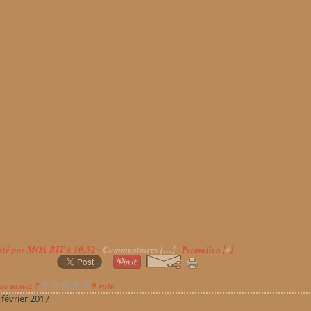
sté par MOA BIT à 10:52 -
Commentaires [
…
]
- Permalien [
#
]
us aimez ?
0 vote
 février 2017