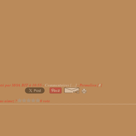
sté par MOA BIT à 10:55 -
Commentaires [
…
]
- Permalien [
#
]
us aimez ?
0 vote