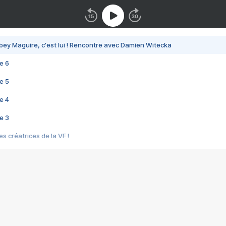
bey Maguire, c'est lui ! Rencontre avec Damien Witecka
e 6
e 5
e 4
e 3
s créatrices de la VF !
e 2
e 1
e Mektoub My Love arrive enfin ! Rencontre avec Shaïn Boumedine et Sal
i : après Toni en famille